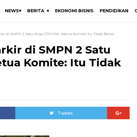
NEWS
BERITA
EKONOMI BISNIS
PENDIDIKAN
rkir di SMPN 2 Satu Atap STM Hilir; Ketua Komite: Itu Tidak Benar.
arkir di SMPN 2 Satu
etua Komite: Itu Tidak
Tweet