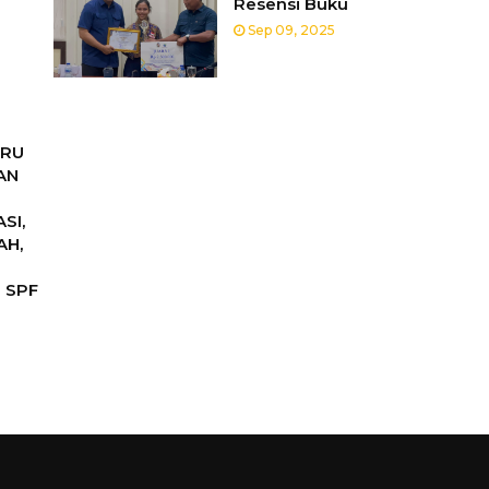
Resensi Buku
Sep 09, 2025
URU
AN
SI,
AH,
 SPF