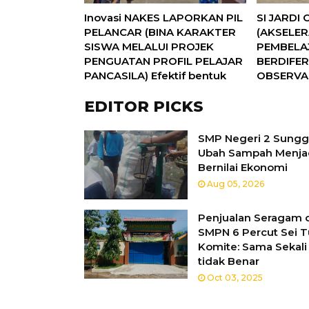
Inovasi NAKES LAPORKAN PIL
SI JARDI
PELANCAR (BINA KARAKTER
(AKSELER
SISWA MELALUI PROJEK
PEMBELA
PENGUATAN PROFIL PELAJAR
BERDIFER
PANCASILA) Efektif bentuk
OBSERVA
Karakter Positif Siswa.
PERCAKA
EDITOR PICKS
berita
berita
Jul 27, 2025
TRASH TO CASH, Ino
SMP Negeri 2 Sungg
Ubah Sampah Menja
Bernilai Ekonomi
Aug 05, 2026
Soal Dugaan Pungli 
Penjualan Seragam 
SMPN 6 Percut Sei T
Komite: Sama Sekali
tidak Benar
Oct 03, 2025