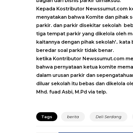
bagian dari bisnis parkir dimaksud.
Kepada Kostributor Newssumut.com ke
menyatakan bahwa Komite dan pihak s
parkir. dan parkir disekitar sekolah b
tiga tempat parkir yang dikelola oleh 
kaitannya dengan pihak sekolah'.. kata bl
beredar soal parkir tidak benar.
ketika Kontributor Newssumut.com me
bahwa pernyataan ketua komite memang
dalam urusan parkir dan sepengatahuan
diluar sekolah itu bebas dan dikelola o
Mhd. fuad Asbi, M.Pd via telp.
Tags
berita
Deli Serdang