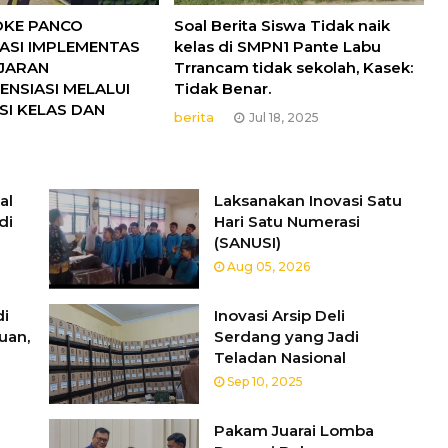
 OKE PANCO
Soal Berita Siswa Tidak naik
ASI IMPLEMENTAS
kelas di SMPN1 Pante Labu
JARAN
Trrancam tidak sekolah, Kasek:
ENSIASI MELALUI
Tidak Benar.
SI KELAS DAN
berita
Jul 18, 2025
PAN COACHING)
Jul 27, 2025
vasi
SMPN 2 Sunggal
al
Laksanakan Inovasi Satu
di
Hari Satu Numerasi
(SANUSI)
Aug 05, 2026
dan
SIBINAR BERKELANA,
di
Inovasi Arsip Deli
uan,
Serdang yang Jadi
Teladan Nasional
Sep 10, 2025
SMP Negeri 5 lubuk
Pakam Juarai Lomba