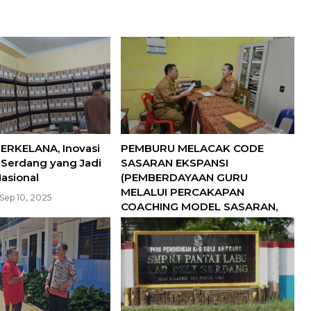
BERKELANA, Inovasi
PEMBURU MELACAK CODE
i Serdang yang Jadi
SASARAN EKSPANSI
asional
(PEMBERDAYAAN GURU
MELALUI PERCAKAPAN
Sep 10, 2025
COACHING MODEL SASARAN,
EKSPLORASI, PEMECAHAN
MASALAH, RENCANA AKSI,
KESIMPULAN) DI UPT SPF SMP
NEGERI 2 SIBOLANGIT
berita
Jul 27, 2025