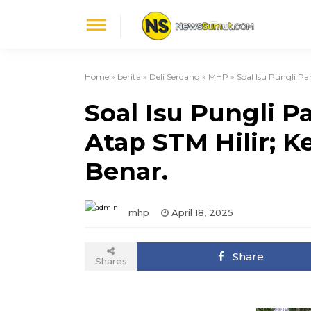

Home
»
berita
»
Deli Serdang
»
MHP
»
Soal Isu Pungli Pa
Soal Isu Pungli P
Atap STM Hilir; K
Benar.
mhp
April 18, 2025
Share
Shares