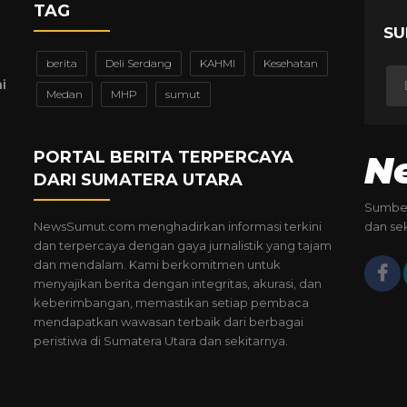
TAG
SU
berita
Deli Serdang
KAHMI
Kesehatan
i
Medan
MHP
sumut
PORTAL BERITA TERPERCAYA
N
DARI SUMATERA UTARA
Sumber
NewsSumut.com menghadirkan informasi terkini
dan se
dan terpercaya dengan gaya jurnalistik yang tajam
dan mendalam. Kami berkomitmen untuk
menyajikan berita dengan integritas, akurasi, dan
keberimbangan, memastikan setiap pembaca
mendapatkan wawasan terbaik dari berbagai
peristiwa di Sumatera Utara dan sekitarnya.